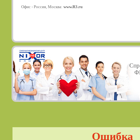
Офис - Россия, Москва:
www.R3.ru
Спр
ФГ
Ошибка