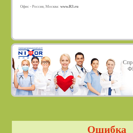
Офис - Россия, Москва:
www.R3.ru
Спр
ФГ
Ошибка